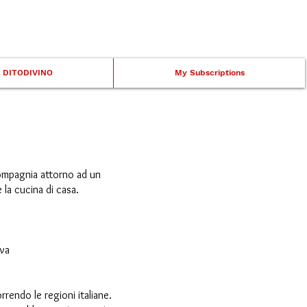
Accedi
E DITODIVINO
My Subscriptions
 compagnia attorno ad un
 la cucina di casa.
ava
rendo le regioni italiane.