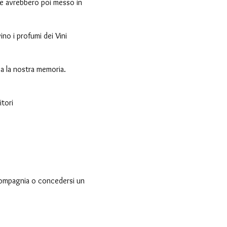
che avrebbero poi messo in
no i profumi dei Vini
va la nostra memoria.
itori
 compagnia o concedersi un