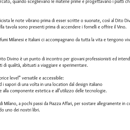
 mercato, quando sceglievano le materie prime e progettavano i piatti 
ista le note vibrano prima di esser scritte o suonate, così al Dito Divi
della tavola sono presenti prima di accendere i fornelli e offrire il Vino.
fumi Milanesi e Italiani ci accompagnano da tutta la vita e tengono vi
Dito Divino è un punto di incontro per giovani professionisti ed intend
ti di qualità, abituati a viaggiare e sperimentare.
rice level” versatile e accessibile:
ed i sapori di una volta in una location dal design italiano
alla componente estetica e all’utilizzo delle tecnologie.
i Milano, a pochi passi da Piazza Affari, per sostare allegramente in
o uno dei nostri libri.