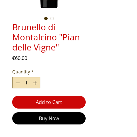
Brunello di
Montalcino "Pian
delle Vigne"
Price
€60.00
Quantity
*
Add to Cart
Buy Now