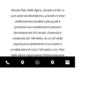
Tenuta Pian delle Vigne, situata a 6 km. a
sud-ovest da Montalcino, prende il nome
dall’omonima località sulla quale è
presente una caratteristica stazione
ferroviaria del XIX secolo. L’azienda è
composta da 184 ettari, di cui 65 vitati
esposti principalmente a sud-ovest a
un'altitudine di circa 130 metri s.l.m. Pian
delle Vigne rappresenta l’interpretazione
personale e profonda dei Marchesi
Antinori di un vino prestigioso e
tradizionale come il Brunello. L’azienda è di
proprietà della famiglia Antinori dal 1995,
anno della prima vendemmia del Brunello
Pian delle Vigne.
Annata:
2015
Alcol:
13.5%