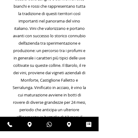
bianchi e rossi che rappresentano tutta
la tradizione di questi territori così
importanti nel panorama del vino
italiano. Vini che valorizzano e portano
avanti con successo lo storico connubio
dell’azienda tra sperimentazione e
produzione: un percorso tra i profumi e
in generale i caratteri più tipici delle uve
coltivate su queste colline. Il Barolo, il re
dei vini, proviene dai vigneti aziendali di
Monforte, Castiglione Falletto e
Serralunga. Vinificato in acciaio, è vino la
cui maturazione avviene in botti di
rovere di diverse grandezze per 24 mesi,
periodo che anticipa un ulteriore
affinamento in bottiglia di 12 mesi. E
così che nasce un grande classico, vino
di rara piacevolezza ed equilibrio.