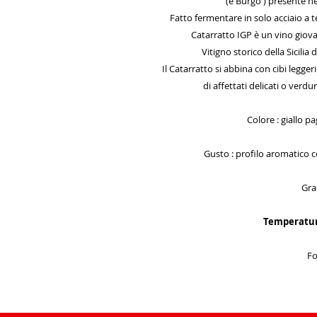
(e Burgò ) presente n
Fatto fermentare in solo acciaio a 
Catarratto IGP è un vino giova
Vitigno storico della Sicili
Il Catarratto si abbina con cibi legger
di affettati delicati o verdu
Colore : giallo p
Gusto : profilo aromatico con
Gra
Temperatura
Fo