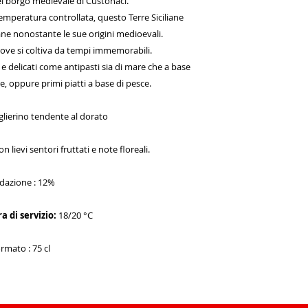
el borgo medievale di Custonaci.
temperatura controllata, questo Terre Siciliane
ne nonostante le sue origini medioevali.
a dove si coltiva da tempi immemorabili.
i e delicati come antipasti sia di mare che a base
re, oppure primi piatti a base di pesce.
aglierino tendente al dorato
 lievi sentori fruttati e note floreali.
dazione : 12%
 di servizio:
18/20 °C
rmato : 75 cl